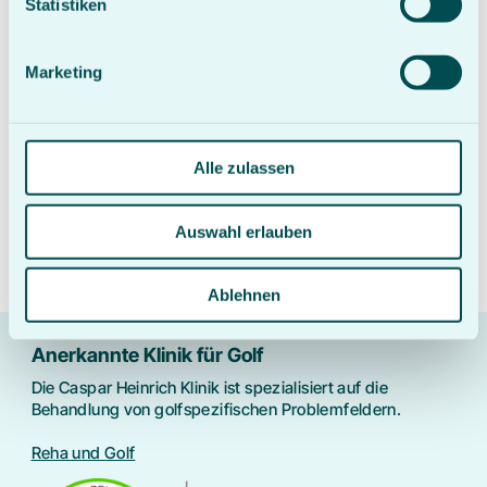
Statistiken
Wirbelsäulensyndrome mit pseudoradikulärer
Symptomatik
Osteoporose
Marketing
Rheumatische Erkrankungen
Chronische Schmerzsyndrome
Endoprothesenoperationen, z.B. Hüft- und
Kniegelenke, Schulter
Gelenkerhaltenden Operationsverfahren
Alle zulassen
Frakturen
Unfall- und Sportverletzungen
Versteifungsoperationen an Gelenken und Wirbelsäule
Auswahl erlauben
Bandscheibenoperationen einschließlich Chemo-
Thermonukleolyse
Ablehnen
Anerkannte Klinik für Golf
Die Caspar Heinrich Klinik ist spezialisiert auf die
Behandlung von golfspezifischen Problemfeldern.
Reha und Golf