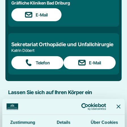
Gräfliche Kliniken Bad Driburg
E-Mail
Sekretariat Orthopädie und Unfallchirurgie
Katrin Döbert
Telefon
E-Mail
Lassen Sie sich auf Ihren Körper ein
In der Caspar Heinrich Klinik verfolgen wir den Ansatz,
dass jeder Mensch individuell ist. Wir kombinieren
Therapiebausteine, um eine Ihrem Tempo angepasste
und möglichst zugeschnittene Behandlung bieten zu
Zustimmung
Details
Über Cookies
können. Die Aktivierung vorhandener Fähigkeiten und